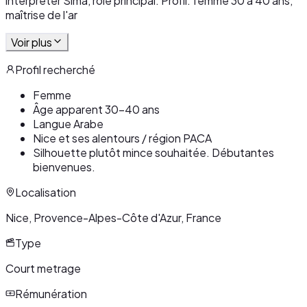
interpréter Sima, rôle principal. Profil: femme 30 à 40 ans,
maîtrise de l'ar
Voir plus
Profil recherché
Femme
Âge apparent 30-40 ans
Langue Arabe
Nice et ses alentours / région PACA
Silhouette plutôt mince souhaitée. Débutantes
bienvenues.
Localisation
Nice, Provence-Alpes-Côte d'Azur, France
Type
Court metrage
Rémunération