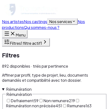
Nos artistes
Nos castings
Nos services
Nos
productions
Qui sommes-nous ?
Menu
Filtres
1 filtre actif
1
Filtres
892 disponibles · triés par pertinence
Affiner par profil, type de projet, lieu, documents
demandés et compatibilité avec ton dossier.
Rémunération
Rémunération
Defraiement
59
Non remunere
219
Rémunération non précisée
451
Remunere
163