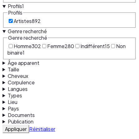
Profils
1
Profils
Artistes
892
Genre recherché
Genre recherché
Homme
302
Femme
280
Indifférent
15
Non
binaire
1
Âge apparent
Taille
Cheveux
Corpulence
Langues
Types
Lieu
Pays
Documents
Publication
Appliquer
Réinitialiser