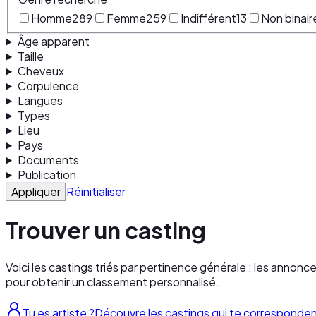
Homme
289
Femme
259
Indifférent
13
Non binair
Âge apparent
Taille
Cheveux
Corpulence
Langues
Types
Lieu
Pays
Documents
Publication
Appliquer
Réinitialiser
Trouver un casting
Voici les castings triés par pertinence générale : les annonc
pour obtenir un classement personnalisé.
Tu es artiste ?
Découvre les castings qui te corresponde