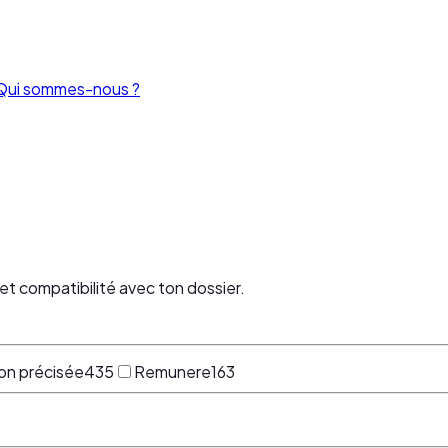
Qui sommes-nous ?
et compatibilité avec ton dossier.
on précisée
435
Remunere
163