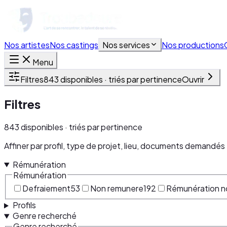
Nos artistes
Nos castings
Nos services
Nos productions
Menu
Filtres
843 disponibles · triés par pertinence
Ouvrir
Filtres
843 disponibles · triés par pertinence
Affiner par profil, type de projet, lieu, documents demandés 
Rémunération
Rémunération
Defraiement
53
Non remunere
192
Rémunération n
Profils
Genre recherché
Genre recherché