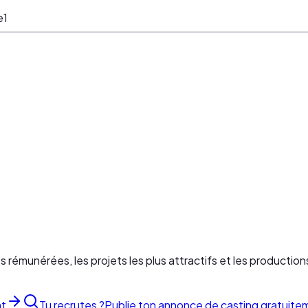
e
1
es rémunérées, les projets les plus attractifs et les production
nt
Tu recrutes ?
Publie ton annonce de casting gratuite