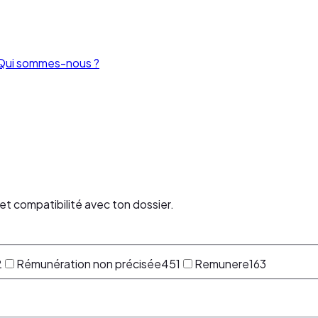
Qui sommes-nous ?
et compatibilité avec ton dossier.
2
Rémunération non précisée
451
Remunere
163