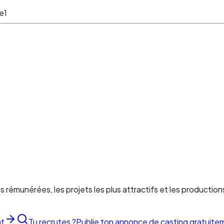
re
1
es rémunérées, les projets les plus attractifs et les production
nt
Tu recrutes ?
Publie ton annonce de casting gratuite