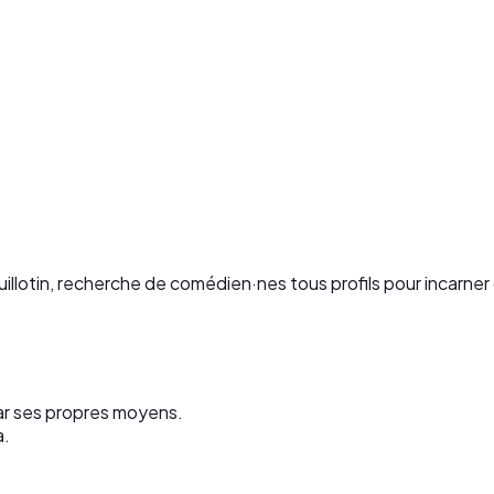
uillotin, recherche de comédien·nes tous profils pour incarne
par ses propres moyens.
a.