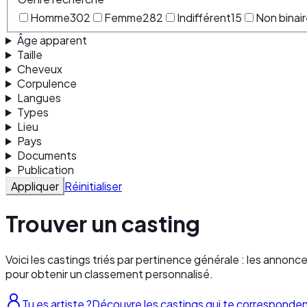
Homme
302
Femme
282
Indifférent
15
Non binai
Âge apparent
Taille
Cheveux
Corpulence
Langues
Types
Lieu
Pays
Documents
Publication
Appliquer
Réinitialiser
Trouver un casting
Voici les castings triés par pertinence générale : les annonc
pour obtenir un classement personnalisé.
Tu es artiste ?
Découvre les castings qui te corresponde