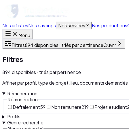
Nos artistes
Nos castings
Nos services
Nos productions
Menu
Filtres
894 disponibles · triés par pertinence
Ouvrir
Filtres
894 disponibles · triés par pertinence
Affiner par profil, type de projet, lieu, documents demandés 
Rémunération
Rémunération
Defraiement
59
Non remunere
219
Projet etudiant
Profils
Genre recherché
Genre recherché